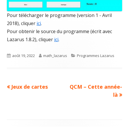
Pour télécharger le programme (version 1 - Avril
2018), cliquer
ici
.
Pour obtenir le source du programme (écrit avec
Lazarus 1.8.2), cliquer
ici
.
Published
Author
Categories
août 19, 2022
math_lazarus
Programmes Lazarus
on
Previous
Next
Jeux de cartes
QCM – Cette année-
Navigation
article:
article:
là
de
l’article