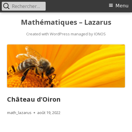
Rechercher :
Primary
Menu
Menu
Skip
Mathématiques – Lazarus
to
content
Created with WordPress managed by IONOS
Château d’Oiron
Author
Published
math_lazarus
août 19, 2022
on