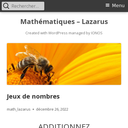
Rechercher :
Primary
Menu
Menu
Skip
Mathématiques – Lazarus
to
content
Created with WordPress managed by IONOS
Jeux de nombres
Author
Published
math_lazarus
décembre 26, 2022
on
ADDITIONNEZ